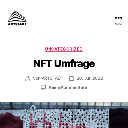
Menü
ARTSTADT
Kategorien
UNCATEGORIZED
NFT Umfrage
Von
ARTSTADT
20. Juli 2022
Beitragsautor
Beitragsdatum
zu
Keine Kommentare
NFT
Umfrage