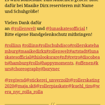
dafür bei Maaike Dirx reservieren mit Name
und Schuhgröße!
Vielen Dank dafür
an
@rollenwelt
und
@lunaskatesofficial
!
Bitte eigene Handgelenkschutz mitbringen!
#rollinn
#rollinn
#rollschuhdisco
#rollerskateha
mburg
#maaikedirkx
#rollenwelt
#artstadt
#luna
skatesofficial
#thislooksrare
#nft
#retro
#discobea
ts
#hamburg
#rolls
#happymoments
.
#offenen
#k
urs
#choreography
#borynec
@regiwnd
@stickerei_unverzollt
@rollerskating
2020
@maja.sk8
@rollerpiaskate
@kuehl_tim
@w
era_nyc_rolla_rolla