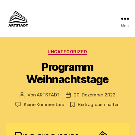
Menü
ARTSTADT
Kategorien
UNCATEGORIZED
Programm
Weihnachtstage
Von
ARTSTADT
20. Dezember 2022
Beitragsautor
Beitragsdatum
zu
Keine Kommentare
Beitrag oben halten
Programm
Weihnachtstage