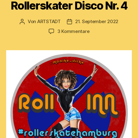
Rollerskater Disco Nr. 4
Von
ARTSTADT
21. September 2022
Beitragsautor
Beitragsdatum
zu
3 Kommentare
Rollerskater
Disco
Nr.
4