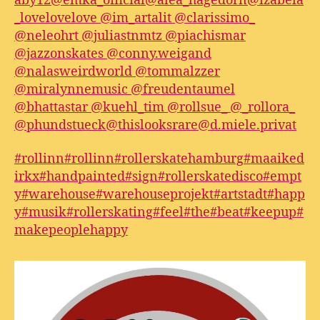
aby12
@emka_official
@alea_hagedorn
@izabela
_lovelovelove
@im_artalit
@clarissimo_
@neleohrt
@juliastnmtz
@piachismar
@jazzonskates
@conny.weigand
@nalasweirdworld
@tommalzzer
@miralynnemusic
@freudentaumel
@bhattastar
@kuehl_tim
@rollsue_
@_rollora_
@phundstueck
@thislooksrare
@d.miele.privat
#rollinn
#rollinn
#rollerskatehamburg
#maaiked
irkx
#handpainted
#sign
#rollerskatedisco
#empt
y
#warehouse
#warehouseprojekt
#artstadt
#happ
y
#musik
#rollerskating
#feel
#the
#beat
#keepup
#
makepeoplehappy