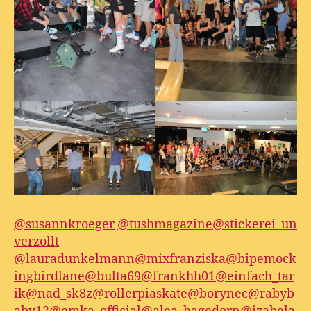
@susannkroeger
@tushmagazine
@stickerei_un
verzollt
@lauradunkelmann
@mixfranziska
@bipemock
ingbirdlane
@bulta69
@frankhh01
@einfach_tar
ik
@nad_sk8z
@rollerpiaskate
@borynec
@rabyb